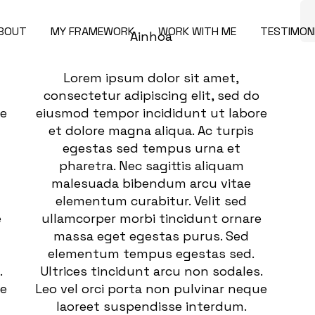
BOUT
MY FRAMEWORK
WORK WITH ME
TESTIMON
Ainhoa
Lorem ipsum dolor sit amet,
consectetur adipiscing elit, sed do
re
eiusmod tempor incididunt ut labore
et dolore magna aliqua. Ac turpis
egestas sed tempus urna et
pharetra. Nec sagittis aliquam
malesuada bibendum arcu vitae
elementum curabitur. Velit sed
e
ullamcorper morbi tincidunt ornare
massa eget egestas purus. Sed
elementum tempus egestas sed.
.
Ultrices tincidunt arcu non sodales.
ue
Leo vel orci porta non pulvinar neque
laoreet suspendisse interdum.