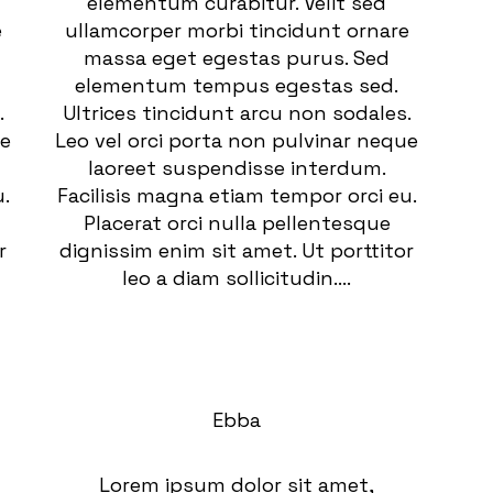
elementum curabitur. Velit sed
e
ullamcorper morbi tincidunt ornare
massa eget egestas purus. Sed
elementum tempus egestas sed.
.
Ultrices tincidunt arcu non sodales.
ue
Leo vel orci porta non pulvinar neque
laoreet suspendisse interdum.
.
Facilisis magna etiam tempor orci eu.
Placerat orci nulla pellentesque
r
dignissim enim sit amet. Ut porttitor
leo a diam sollicitudin....
Ebba
Lorem ipsum dolor sit amet,